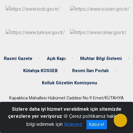
Rasmi Gazete
Açık Kapı
Muhtar Bilgi Sistemi
Kütahya KOSGEB
Resmi İlan Portalı
Kolluk Gözetim Komisyonu
Kapaklıca Mahallesi Hükümet Caddesi No:9 Emet/KÜTAHYA
Tel: 02744613001- Fax: 02744613201
Sizlere daha iyi hizmet verebilmek için sitemizde
çerezlere yer veriyoruz
🍪 Çerez politikamız hakkında
bilgi edinmek için
tıklayınız
Kabul et