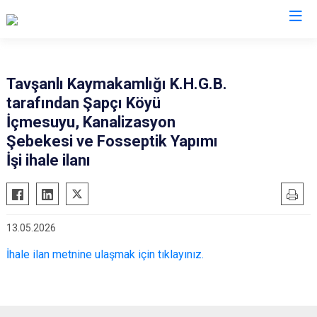
Kütahya
Tavşanlı Kaymakamlığı K.H.G.B.
tarafından Şapçı Köyü
Altıntaş
Gediz
İçmesuyu, Kanalizasyon
Aslanapa
Hisarcık
Şebekesi ve Fosseptik Yapımı
Çavdarhisar
Pazarlar
İşi ihale ilanı
Domaniç
Şaphane
Dumlupınar
Simav
Emet
Tavşanlı
13.05.2026
İhale ilan metnine ulaşmak için tıklayınız.