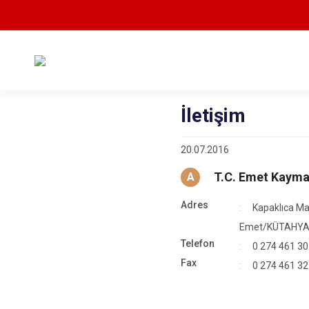
İletişim
20.07.2016
T.C. Emet Kayma
A
Adres
Kapaklıca Ma
Emet/KÜTAHY
Telefon
0 274 461 30
Fax
0 274 461 32