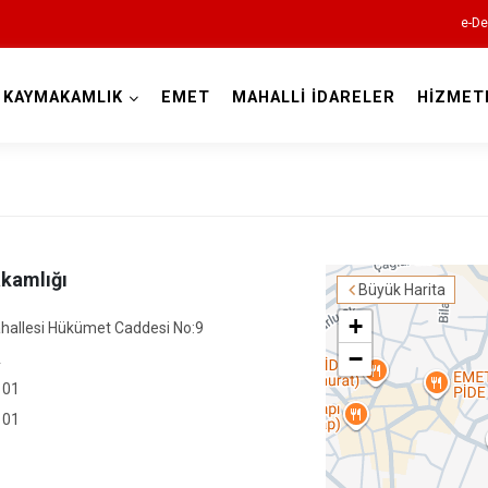
e-De
KAYMAKAMLIK
EMET
MAHALLİ İDARELER
HİZMET
Kütahya
kamlığı
Büyük Harita
+
hallesi Hükümet Caddesi No:9
−
A
Altıntaş
 01
Aslanapa
 01
Çavdarhisar
Domaniç