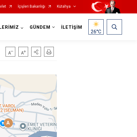
vlet
İçişleri Bakanlığı
Kütahya
LERİMİZ
GÜNDEM
İLETİŞİM
26
°C
Gediz
Hisarcık
Pazarlar
A
Şaphane