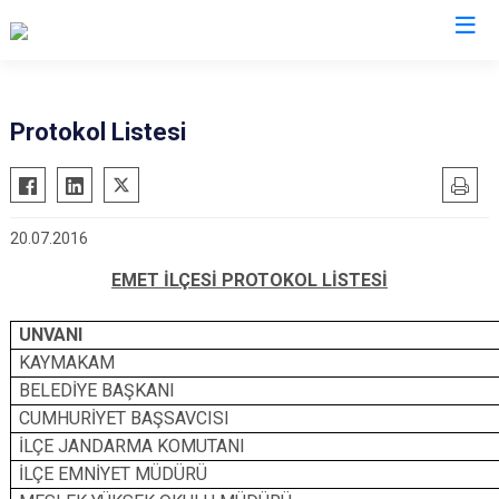
Kütahya
Protokol Listesi
Altıntaş
Gediz
Aslanapa
Hisarcık
20.07.2016
Çavdarhisar
Pazarlar
Domaniç
Şaphane
EMET İLÇESİ PROTOKOL LİSTESİ
Dumlupınar
Simav
UNVANI
Emet
Tavşanlı
KAYMAKAM
BELEDİYE BAŞKANI
CUMHURİYET BAŞSAVCISI
İLÇE JANDARMA KOMUTANI
İLÇE EMNİYET MÜDÜRÜ