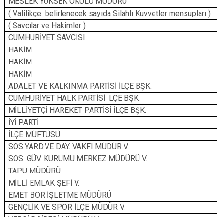
MESLEK YÜKSEK OKULU MÜDÜRÜ
( Valilikçe belirlenecek sayıda Silahlı Ku
( Savcılar ve Hakimler )
CUMHURİYET SAVCISI
HAKİM
HAKİM
HAKİM
ADALET VE KALKINMA PARTİSİ İLÇE BŞK.
CUMHURİYET HALK PARTİSİ İLÇE BŞK.
MİLLİYETÇİ HAREKET PARTİSİ İLÇE BŞK.
İYİ PARTİ
İLÇE MÜFTÜSÜ
SOS.YARD.VE DAY. VAKFI MÜDÜR V.
SOS. GÜV. KURUMU MERKEZ MÜDÜRÜ V.
TAPU MÜDÜRÜ
MİLLİ EMLAK ŞEFİ V.
EMET BOR İŞLETME MÜDÜRÜ
GENÇLİK VE SPOR İLÇE MÜDÜR V.