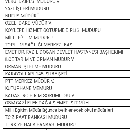
VERGİ DAİRESİ MÜDÜRÜ V.
YAZI İŞLERİ MÜDÜRÜ
NÜFUS MÜDÜRÜ
ÖZEL İDARE MÜDÜR V.
KÖYLERE HİZMET GÖTÜRME BİRLİĞİ MÜDÜRÜ
MİLLİ EĞİTİM MÜDÜRÜ
TOPLUM SAĞLIĞI MERKEZİ BAŞ.
EMET DR. FAZIL DOĞAN DEVLET HASTANESİ BAŞHEKİMİ
İLÇE TARIM VE ORMAN MÜDÜR V.
ORMAN İŞLETME MÜDÜRÜ
KARAYOLLARI 148. ŞUBE ŞEFİ
PTT MERKEZ MÜDÜR V.
KÜTÜPHANE MEMURU
KADASTRO BİRİM SORUMLUSU V.
OSM.GAZİ ELEK.DAĞ.A.Ş.EMET İŞLT.MÜH.
Milli Eğitim Müdürlüğünce belirlenecek okul müdürleri
T.C.ZİRAAT BANKASI MÜDÜRÜ
TÜRKİYE HALK BANKASI MÜDÜRÜ