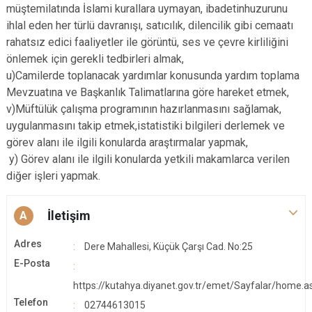
müştemilatında İslami kurallara uymayan, ibadetinhuzurunu
ihlal eden her türlü davranışı, satıcılık, dilencilik gibi cemaatı
rahatsız edici faaliyetler ile görüntü, ses ve çevre kirliliğini
önlemek için gerekli tedbirleri almak,
u)Camilerde toplanacak yardımlar konusunda yardım toplama
Mevzuatına ve Başkanlık Talimatlarına göre hareket etmek,
v)Müftülük çalışma programının hazırlanmasını sağlamak,
uygulanmasını takip etmek,istatistiki bilgileri derlemek ve
görev alanı ile ilgili konularda araştırmalar yapmak,
y) Görev alanı ile ilgili konularda yetkili makamlarca verilen
diğer işleri yapmak.
İletişim
A
Adres
Dere Mahallesi, Küçük Çarşı Cad. No:25
E-Posta
https://kutahya.diyanet.gov.tr/emet/Sayfalar/home.a
Telefon
02744613015