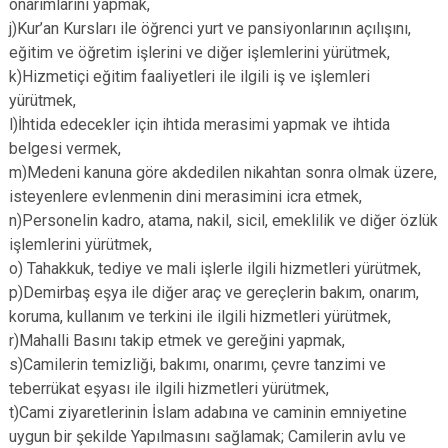
onarımlarını yapmak,
j)Kur’an Kursları ile öğrenci yurt ve pansiyonlarının açılışını,
eğitim ve öğretim işlerini ve diğer işlemlerini yürütmek,
k)Hizmetiçi eğitim faaliyetleri ile ilgili iş ve işlemleri
yürütmek,
l)İhtida edecekler için ihtida merasimi yapmak ve ihtida
belgesi vermek,
m)Medeni kanuna göre akdedilen nikahtan sonra olmak üzere,
isteyenlere evlenmenin dini merasimini icra etmek,
n)Personelin kadro, atama, nakil, sicil, emeklilik ve diğer özlük
işlemlerini yürütmek,
o) Tahakkuk, tediye ve mali işlerle ilgili hizmetleri yürütmek,
p)Demirbaş eşya ile diğer araç ve gereçlerin bakım, onarım,
koruma, kullanım ve terkini ile ilgili hizmetleri yürütmek,
r)Mahalli Basını takip etmek ve gereğini yapmak,
s)Camilerin temizliği, bakımı, onarımı, çevre tanzimi ve
teberrükat eşyası ile ilgili hizmetleri yürütmek,
t)Cami ziyaretlerinin İslam adabına ve caminin emniyetine
uygun bir şekilde Yapılmasını sağlamak; Camilerin avlu ve