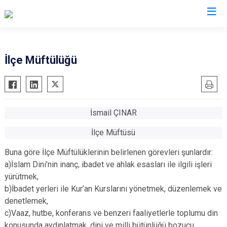
Kütahya
İlçe Müftülüğü
Altıntaş
Gediz
Aslanapa
Hisarcık
Çavdarhisar
Pazarlar
İsmail ÇINAR
Domaniç
Şaphane
İlçe Müftüsü
Dumlupınar
Simav
Buna göre İlçe Müftülüklerinin belirlenen görevleri şunlardır:
Emet
Tavşanlı
a)İslam Dini’nin inanç, ibadet ve ahlak esasları ile ilgili işleri
yürütmek,
b)İbadet yerleri ile Kur’an Kurslarını yönetmek, düzenlemek ve
denetlemek,
c)Vaaz, hutbe, konferans ve benzeri faaliyetlerle toplumu din
konusunda aydınlatmak, dini ve milli bütünlüğü bozucu