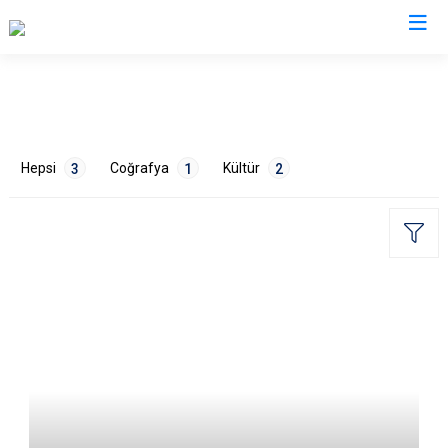
Kütahya
Altıntaş
Gediz
Hepsi
Coğrafya
Kültür
3
1
2
Aslanapa
Hisarcık
Çavdarhisar
Pazarlar
Domaniç
Şaphane
Dumlupınar
Simav
ETİKETLER
Emet
Tavşanlı
Doğa
1
Tarih
1
Turizm
1