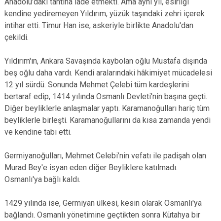
Anadolu’daki tahtına iade etmekti. Ama aynı yıl, esirliği
kendine yediremeyen Yıldırım, yüzük taşındaki zehri içerek
intihar etti. Timur Han ise, askeriyle birlikte Anadolu'dan
çekildi.
Yıldırım'ın, Ankara Savaşında kaybolan oğlu Mustafa dışında
beş oğlu daha vardı. Kendi aralarındaki hâkimiyet mücadelesi
12 yıl sürdü. Sonunda Mehmet Çelebi tüm kardeşlerini
bertaraf edip, 1414 yılında Osmanlı Devleti'nin başına geçti.
Diğer beyliklerle anlaşmalar yaptı. Karamanoğulları hariç tüm
beyliklerle birleşti. Karamanoğullarını da kısa zamanda yendi
ve kendine tabi etti.
Germiyanoğulları, Mehmet Celebi’nin vefatı ile padişah olan
Murad Bey'e isyan eden diğer Beyliklere katılmadı.
Osmanlı'ya bağlı kaldı.
1429 yılında ise, Germiyan ülkesi, kesin olarak Osmanlı'ya
bağlandı. Osmanlı yönetimine geçtikten sonra Kütahya bir