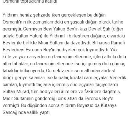
Osmanlı topraklarına katıldı
Yıldırım, henüz şehzade iken gerçekleşen bu düğün,
Osmanlı'nın ilk zamanlarındaki en şaşaalı düğün olarak tarihe
geçmiştir. Germiyan Beyi Yakup Bey'in kızı Devlet Şah (diğer
adıyla Sultan Hatun) ile Yıldırım' ı birleştiren düğüne, civardaki
Beyler ile birlikte Mısır Sultanı da davetliydi. Bilhassa Rumeli
Beylerbeyi Evrenos Bey'in hediyeleri çok kıymetliydi. Yüz
köle ve yüz cariyeden on tanesinin ellerinde, içleri altınla dolu
altın tabaklar, on tanesinin ellerinde ise içi gümüş dolu gümüş
tabaklar bulunuyordu. On sekiz esir som altından abdest
ibriği, geriye kalanları ise kupalar, kristal cam eşyalar, Venedik
camları, kıymetli taşlarla işlenmiş süs eşyaları taşıyorlardı.
Sultan Murad, tüm hediyeleri âlimlere ve fakirlere dağıtmış,
Mısır Sultanının gönderdiği cins atları da Evrenos Bey'e
vermişti. Bu düğünden sonra Yıldırım Beyazıd da Kütahya
Sancağında valilik yaptı.