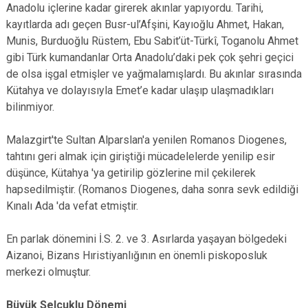
Anadolu içlerine kadar girerek akınlar yapıyordu. Tarihi,
kayıtlarda adı geçen Busr-ul’Afşini, Kayıoğlu Ahmet, Hakan,
Munis, Burduoğlu Rüstem, Ebu Sabit’üt-Türkî, Toganolu Ahmet
gibi Türk kumandanlar Orta Anadolu’daki pek çok şehri geçici
de olsa işgal etmişler ve yağmalamışlardı. Bu akınlar sırasında
Kütahya ve dolayısıyla Emet’e kadar ulaşıp ulaşmadıkları
bilinmiyor.
Malazgirt'te Sultan Alparslan'a yenilen Romanos Diogenes,
tahtını geri almak için giriştiği mücadelelerde yenilip esir
düşünce, Kütahya 'ya getirilip gözlerine mil çekilerek
hapsedilmiştir. (Romanos Diogenes, daha sonra sevk edildiği
Kınalı Ada 'da vefat etmiştir.
En parlak dönemini İ.S. 2. ve 3. Asırlarda yaşayan bölgedeki
Aizanoi, Bizans Hıristiyanlığının en önemli piskoposluk
merkezi olmuştur.
Büyük Selçuklu Dönemi