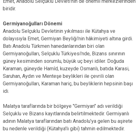
Emet, Anadolu Selçuklu Devleti'nin de önemli merkezlerinden
biridir.
Germiyanoğulları Dönemi
Anadolu Selçuklu Devletinin yıkılması ile Kütahya ve
dolayısıyla Emet, Germiyan Beyliği'nin hâkimiyeti altına girdi.
Batı Anadolu Türkmen hanedanlarından biri olan
Germiyanoğulları, Selçuklu Türkiyesi'nde, Bizans sınırının
güney kesiminden sorumlu, büyük uç beyi idiler. Doğuda
Karaman, güneyde Hamîd, kuzeyde Osmanlı, batıda Karasi,
Saruhan, Aydın ve Menteşe beylikleri ile çevrili olan
Germiyanoğulları, Karaman hariç, bu beyliklerin hepsinin başı
idi.
Malatya taraflarında bir bölgeye "Germiyan" adı verildiği
Selçuklu ve Bizans kayıtlarında belirtilmektedir. Germiyanlı
adının Malatya taraflarından batı Anadolu’ya gelen bu aşirete
bu nedenle verildiği (Kütahya'lı gibi) tahmin edilmektedir.