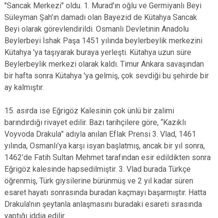
"Sancak Merkezi" oldu. 1. Murad'ın oğlu ve Germiyanlı Beyi
Süleyman Şah'ın damadı olan Bayezid de Kütahya Sancak
Beyi olarak görevlendirildi. Osmanlı Devletinin Anadolu
Beylerbeyi İshak Paşa 1451 yılında beylerbeylik merkezini
Kütahya 'ya taşıyarak buraya yerleşti. Kütahya uzun süre
Beylerbeylik merkezi olarak kaldı. Timur Ankara savaşından
bir hafta sonra Kütahya 'ya gelmiş, çok sevdiği bu şehirde bir
ay kalmıştır.
15. asırda ise Eğrigöz Kalesinin çok ünlü bir zalimi
barındırdığı rivayet edilir. Bazı tarihçilere göre, “Kazıklı
Voyvoda Drakula” adıyla anılan Eflak Prensi 3. Vlad, 1461
yılında, Osmanlı’ya karşı isyan başlatmış, ancak bir yıl sonra,
1462’de Fatih Sultan Mehmet tarafından esir edildikten sonra
Eğrigöz kalesinde hapsedilmiştir. 3. Vlad burada Türkçe
öğrenmiş, Türk giysilerine bürünmüş ve 2 yıl kadar süren
esaret hayatı sonrasında buradan kaçmayı başarmıştır. Hatta
Drakula’nın şeytanla anlaşmasını buradaki esareti sırasında
yaptığı iddia edilir.