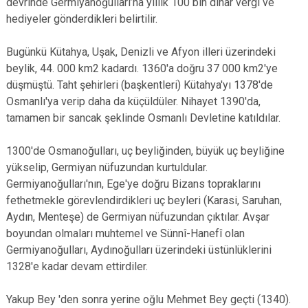
devrinde Germiyanoğulları’na yıllık 100 bin dinar vergi ve
hediyeler gönderdikleri belirtilir.
Bugünkü Kütahya, Uşak, Denizli ve Afyon illeri üzerindeki
beylik, 44. 000 km2 kadardı. 1360'a doğru 37 000 km2'ye
düşmüştü. Taht şehirleri (başkentleri) Kütahya'yı 1378'de
Osmanlı'ya verip daha da küçüldüler. Nihayet 1390'da,
tamamen bir sancak şeklinde Osmanlı Devletine katıldılar.
1300'de Osmanoğulları, uç beyliğinden, büyük uç beyliğine
yükselip, Germiyan nüfuzundan kurtuldular.
Germiyanoğulları'nın, Ege'ye doğru Bizans topraklarını
fethetmekle görevlendirdikleri uç beyleri (Karasi, Saruhan,
Aydın, Menteşe) de Germiyan nüfuzundan çıktılar. Avşar
boyundan olmaları muhtemel ve Sünnî-Hanefî olan
Germiyanoğulları, Aydınoğulları üzerindeki üstünlüklerini
1328'e kadar devam ettirdiler.
Yakup Bey 'den sonra yerine oğlu Mehmet Bey geçti (1340).