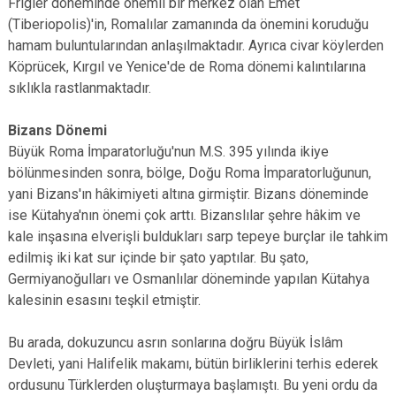
Frigler döneminde önemli bir merkez olan Emet
(Tiberiopolis)'in, Romalılar zamanında da önemini koruduğu
hamam buluntularından anlaşılmaktadır. Ayrıca civar köylerden
Köprücek, Kırgıl ve Yenice'de de Roma dönemi kalıntılarına
sıklıkla rastlanmaktadır.
Bizans Dönemi
Büyük Roma İmparatorluğu'nun M.S. 395 yılında ikiye
bölünmesinden sonra, bölge, Doğu Roma İmparatorluğunun,
yani Bizans'ın hâkimiyeti altına girmiştir. Bizans döneminde
ise Kütahya'nın önemi çok arttı. Bizanslılar şehre hâkim ve
kale inşasına elverişli buldukları sarp tepeye burçlar ile tahkim
edilmiş iki kat sur içinde bir şato yaptılar. Bu şato,
Germiyanoğulları ve Osmanlılar döneminde yapılan Kütahya
kalesinin esasını teşkil etmiştir.
Bu arada, dokuzuncu asrın sonlarına doğru Büyük İslâm
Devleti, yani Halifelik makamı, bütün birliklerini terhis ederek
ordusunu Türklerden oluşturmaya başlamıştı. Bu yeni ordu da