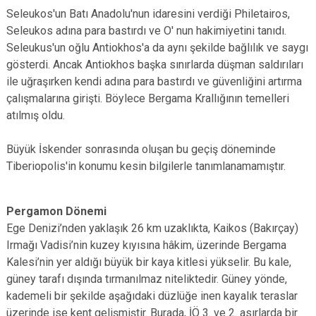
Seleukos'un Batı Anadolu'nun idaresini verdiği Philetairos,
Seleukos adına para bastırdı ve O' nun hakimiyetini tanıdı.
Seleukus'un oğlu Antiokhos'a da aynı şekilde bağlılık ve saygı
gösterdi. Ancak Antiokhos başka sınırlarda düşman saldırıları
ile uğraşırken kendi adına para bastırdı ve güvenliğini artırma
çalışmalarına girişti. Böylece Bergama Krallığının temelleri
atılmış oldu.
Büyük İskender sonrasında oluşan bu geçiş döneminde
Tiberiopolis'in konumu kesin bilgilerle tanımlanamamıştır.
Pergamon Dönemi
Ege Denizi’nden yaklaşık 26 km uzaklıkta, Kaikos (Bakırçay)
Irmağı Vadisi’nin kuzey kıyısına hâkim, üzerinde Bergama
Kalesi’nin yer aldığı büyük bir kaya kitlesi yükselir. Bu kale,
güney tarafı dışında tırmanılmaz niteliktedir. Güney yönde,
kademeli bir şekilde aşağıdaki düzlüğe inen kayalık teraslar
üzerinde ise kent gelişmiştir. Burada, İÖ 3. ve 2. asırlarda bir