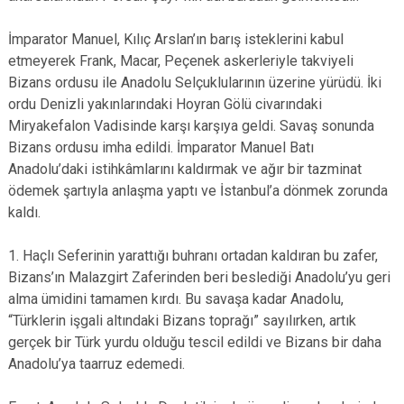
İmparator Manuel, Kılıç Arslan’ın barış isteklerini kabul
etmeyerek Frank, Macar, Peçenek askerleriyle takviyeli
Bizans ordusu ile Anadolu Selçuklularının üzerine yürüdü. İki
ordu Denizli yakınlarındaki Hoyran Gölü civarındaki
Miryakefalon Vadisinde karşı karşıya geldi. Savaş sonunda
Bizans ordusu imha edildi. İmparator Manuel Batı
Anadolu’daki istihkâmlarını kaldırmak ve ağır bir tazminat
ödemek şartıyla anlaşma yaptı ve İstanbul’a dönmek zorunda
kaldı.
1. Haçlı Seferinin yarattığı buhranı ortadan kaldıran bu zafer,
Bizans’ın Malazgirt Zaferinden beri beslediği Anadolu’yu geri
alma ümidini tamamen kırdı. Bu savaşa kadar Anadolu,
“Türklerin işgali altındaki Bizans toprağı” sayılırken, artık
gerçek bir Türk yurdu olduğu tescil edildi ve Bizans bir daha
Anadolu’ya taarruz edemedi.