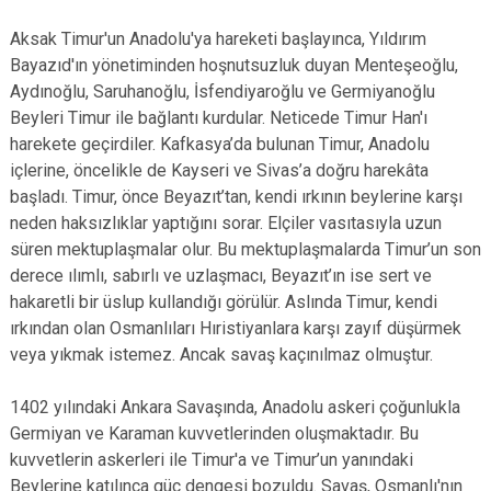
Aksak Timur'un Anadolu'ya hareketi başlayınca, Yıldırım
Bayazıd'ın yönetiminden hoşnutsuzluk duyan Menteşeoğlu,
Aydınoğlu, Saruhanoğlu, İsfendiyaroğlu ve Germiyanoğlu
Beyleri Timur ile bağlantı kurdular. Neticede Timur Han'ı
harekete geçirdiler. Kafkasya’da bulunan Timur, Anadolu
içlerine, öncelikle de Kayseri ve Sivas’a doğru harekâta
başladı. Timur, önce Beyazıt’tan, kendi ırkının beylerine karşı
neden haksızlıklar yaptığını sorar. Elçiler vasıtasıyla uzun
süren mektuplaşmalar olur. Bu mektuplaşmalarda Timur’un son
derece ılımlı, sabırlı ve uzlaşmacı, Beyazıt’ın ise sert ve
hakaretli bir üslup kullandığı görülür. Aslında Timur, kendi
ırkından olan Osmanlıları Hıristiyanlara karşı zayıf düşürmek
veya yıkmak istemez. Ancak savaş kaçınılmaz olmuştur.
1402 yılındaki Ankara Savaşında, Anadolu askeri çoğunlukla
Germiyan ve Karaman kuvvetlerinden oluşmaktadır. Bu
kuvvetlerin askerleri ile Timur'a ve Timur’un yanındaki
Beylerine katılınca güç dengesi bozuldu. Savaş, Osmanlı'nın