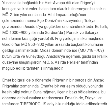
Yunanca ile bağlantılı bir Hint-Avrupa dili olan Frigce’yi
konuşan ve kökenleri halen tam olarak bilinemeyen bu halkın
MÖ. 2. bin yılın sonlarında, Hitit İmparatorluğu’nun
çökmesinden sonra Ege Denizi’nin kuzeyinden, Trakya
çevresinden Anadolu’ya göçtükleri öne sürülmektedir. Bu halk,
MÖ 1000–900 yıllarında Gordion’da ( Porsuk ve Sakarya
nehirlerinin kesiştiği yerde) ilk Frig yerleşimini kurmuşlardır.
Gordion’un MÖ 850–800 yılları arasında başkent konumuna
geldiği sanılmaktadır. Midas döneminde ise (MÖ 718–709)
bütün Orta ve Güneydoğu Anadolu’ya egemen, güçlü bir krallık
düzeyine ulaşmışlardır. M.Ö. 6. Asırda Persler tarafından
mağlup edilip tarihten silinmişlerdir.
Emet bölgesi de o dönemde Frigya'nın bir parçasıdır. Ancak
Frigyalılar zamanında, Emet'te bir yerleşim olduğu yönünde
kesin bilgi yoktur. Buna rağmen, ilçenin bazı bölgelerinde, bu
döneme ait buluntulara rastlanmıştır. Emet'in de, Frigyalılar
tarafından TIBERIOPOLIS adıyla kurulduğu iddia edilmektedir.