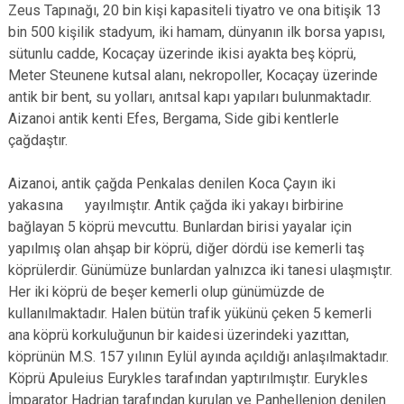
Zeus Tapınağı, 20 bin kişi kapasiteli tiyatro ve ona bitişik 13
bin 500 kişilik stadyum, iki hamam, dünyanın ilk borsa yapısı,
sütunlu cadde, Kocaçay üzerinde ikisi ayakta beş köprü,
Meter Steunene kutsal alanı, nekropoller, Kocaçay üzerinde
antik bir bent, su yolları, anıtsal kapı yapıları bulunmaktadır.
Aizanoi antik kenti Efes, Bergama, Side gibi kentlerle
çağdaştır.
Aizanoi, antik çağda Penkalas denilen Koca Çayın iki
yakasına yayılmıştır. Antik çağda iki yakayı birbirine
bağlayan 5 köprü mevcuttu. Bunlardan birisi yayalar için
yapılmış olan ahşap bir köprü, diğer dördü ise kemerli taş
köprülerdir. Günümüze bunlardan yalnızca iki tanesi ulaşmıştır.
Her iki köprü de beşer kemerli olup günümüzde de
kullanılmaktadır. Halen bütün trafik yükünü çeken 5 kemerli
ana köprü korkuluğunun bir kaidesi üzerindeki yazıttan,
köprünün M.S. 157 yılının Eylül ayında açıldığı anlaşılmaktadır.
Köprü Apuleius Eurykles tarafından yaptırılmıştır. Eurykles
İmparator Hadrian tarafından kurulan ve Panhellenion denilen