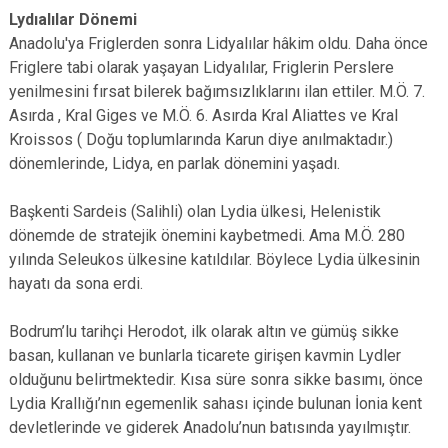
Lydıalılar Dönemi
Anadolu'ya Friglerden sonra Lidyalılar hâkim oldu. Daha önce
Friglere tabi olarak yaşayan Lidyalılar, Friglerin Perslere
yenilmesini fırsat bilerek bağımsızlıklarını ilan ettiler. M.Ö. 7.
Asırda , Kral Giges ve M.Ö. 6. Asırda Kral Aliattes ve Kral
Kroissos ( Doğu toplumlarında Karun diye anılmaktadır.)
dönemlerinde, Lidya, en parlak dönemini yaşadı.
Başkenti Sardeis (Salihli) olan Lydia ülkesi, Helenistik
dönemde de stratejik önemini kaybetmedi. Ama M.Ö. 280
yılında Seleukos ülkesine katıldılar. Böylece Lydia ülkesinin
hayatı da sona erdi.
Bodrum’lu tarihçi Herodot, ilk olarak altın ve gümüş sikke
basan, kullanan ve bunlarla ticarete girişen kavmin Lydler
olduğunu belirtmektedir. Kısa süre sonra sikke basımı, önce
Lydia Krallığı’nın egemenlik sahası içinde bulunan İonia kent
devletlerinde ve giderek Anadolu’nun batısında yayılmıştır.