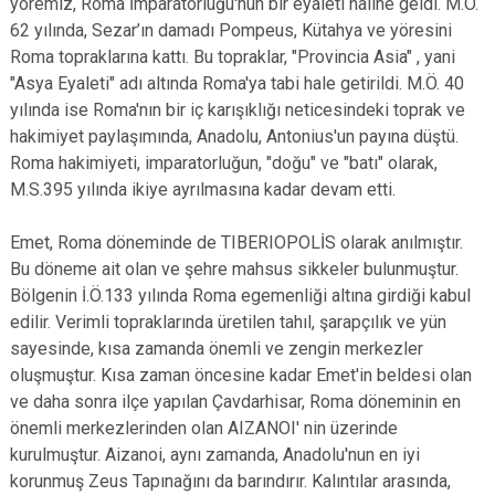
yöremiz, Roma İmparatorluğu'nun bir eyaleti haline geldi. M.Ö.
62 yılında, Sezar’ın damadı Pompeus, Kütahya ve yöresini
Roma topraklarına kattı. Bu topraklar, "Provincia Asia" , yani
"Asya Eyaleti" adı altında Roma'ya tabi hale getirildi. M.Ö. 40
yılında ise Roma'nın bir iç karışıklığı neticesindeki toprak ve
hakimiyet paylaşımında, Anadolu, Antonius'un payına düştü.
Roma hakimiyeti, imparatorluğun, "doğu" ve "batı" olarak,
M.S.395 yılında ikiye ayrılmasına kadar devam etti.
Emet, Roma döneminde de TIBERIOPOLİS olarak anılmıştır.
Bu döneme ait olan ve şehre mahsus sikkeler bulunmuştur.
Bölgenin İ.Ö.133 yılında Roma egemenliği altına girdiği kabul
edilir. Verimli topraklarında üretilen tahıl, şarapçılık ve yün
sayesinde, kısa zamanda önemli ve zengin merkezler
oluşmuştur. Kısa zaman öncesine kadar Emet'in beldesi olan
ve daha sonra ilçe yapılan Çavdarhisar, Roma döneminin en
önemli merkezlerinden olan AIZANOI' nin üzerinde
kurulmuştur. Aizanoi, aynı zamanda, Anadolu'nun en iyi
korunmuş Zeus Tapınağını da barındırır. Kalıntılar arasında,