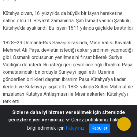
Kütahya civarı, 16. yüzyılda da büyük bir isyan hareketine
sahne oldu. II. Beyazıt zamanında, Şah İsmail yanlısı Şahkulu,
Kütahya’da ayaklandı. Bu isyan 1511 yılında güçlükle bastırıldı.
1828–29 Osmanlı-Rus Savaşı sırasında, Mısır Valisi Kavalalı
Mehmet Ali Paşa, devletin istediği asker yardımını yapmadığı
gibi, Osmanlı ordusunun yenilmesini fırsat bilerek Suriye
Valiliğini de istedi. Bu isteği geri çevrilince oğlu İbrahim Paşa
komutasındaki bir orduyla Suriye’yi işgal etti. Üzerine
gönderilen birlikleri dağıtan İbrahim Paşa Kütahya’ya kadar
ilerledi ve Kütahya'yı işgal etti. 1833 yılında Sultan Mahmut ile
imzalanan Kütahya Antlaşması ile Mısır askerleri Kütahya'yı
terk etti.
Sizlere daha iyi hizmet verebilmek için sitemizde
Kütahya 1867 'de Hüdavendigar Vilayetine bağlı bir sancak
çerezlere yer veriyoruz
🍪 Çerez politikamız hakkında
merkezi iken, II. Meşrutiyetten sonra bağımsız bir sancak
bilgi edinmek için
tıklayınız
Kabul et
oldu. Emet de Kütahya Sancağına bağlı bir belde idi. 1922