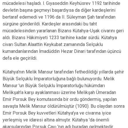
mücadelesi haşladı. l. Gıyaseddin Keyhüsrev 1192 tarihinde
devletin başına geçmeyi başardıysa da diğer kardeşlerini
bertaraf edemedi ve 1196 da II. Süleyman Şah tarafından
sürgüne gönderildi. Kardeşler arasındaki bu taht
mücadelesinden yararlanan Bizans Kütahya-Uşak civarını geri
aldı. Bizans Hâkimiyeti 1233 tarihine kadar sürdü. Kütahya
civarı Sultan Alaattin Keykubat zamanında Selçuklu
kumandanlarından İmadüddin Hezar Dinari tarafından üçüncü
defa ele geçirildi.
Kütahya'nın Melik Mansur tarafından fethedildiği yıllarda şehir
Büyük Selçuklu İmparatorluğuna bağlı bulunuyordu. Melik
Mansur 'un Büyük Selçuklu İmparatorluğu hükümdarı
Melikşah'a karşı ayaklanması üzerine Melikşah Ümeradan
Emir Porsuk Bey komutasında bir ordu göndermiş, yapılan
savaşta Melik Mansur öldürülmüştür (1090). Bu olaydan sonra
Emir Porsuk Bey kuvvetleri Kütahya'ya ve civarına iyice
yerleşmiş ve idaresi altına almıştır. Kütahya 'da önemli
akarsularından Porsuk Çayı 'nın adı buradan gelmektedir.