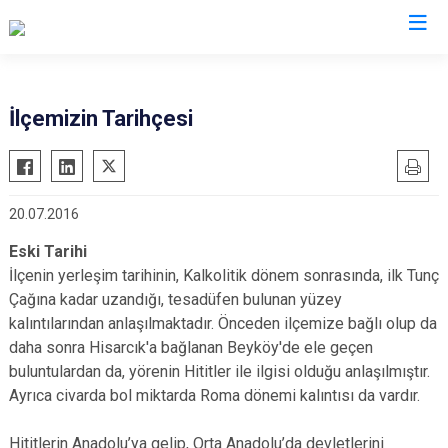
Kütahya
İlçemizin Tarihçesi
Altıntaş
Gediz
Aslanapa
Hisarcık
20.07.2016
Çavdarhisar
Pazarlar
Domaniç
Şaphane
Eski Tarihi
İlçenin yerleşim tarihinin, Kalkolitik dönem sonrasında, ilk Tunç
Dumlupınar
Simav
Çağına kadar uzandığı, tesadüfen bulunan yüzey
Emet
Tavşanlı
kalıntılarından anlaşılmaktadır. Önceden ilçemize bağlı olup da
daha sonra Hisarcık'a bağlanan Beyköy'de ele geçen
buluntulardan da, yörenin Hititler ile ilgisi olduğu anlaşılmıştır.
Ayrıca civarda bol miktarda Roma dönemi kalıntısı da vardır.
Hititlerin Anadolu’ya gelip, Orta Anadolu’da devletlerini