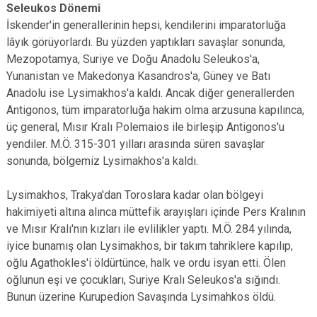
Seleukos Dönemi
İskender'in generallerinin hepsi, kendilerini imparatorluğa
lâyık görüyorlardı. Bu yüzden yaptıkları savaşlar sonunda,
Mezopotamya, Suriye ve Doğu Anadolu Seleukos'a,
Yunanistan ve Makedonya Kasandros'a, Güney ve Batı
Anadolu ise Lysimakhos'a kaldı. Ancak diğer generallerden
Antigonos, tüm imparatorluğa hakim olma arzusuna kapılınca,
üç general, Mısır Kralı Polemaios ile birleşip Antigonos'u
yendiler. M.Ö. 315-301 yılları arasında süren savaşlar
sonunda, bölgemiz Lysimakhos'a kaldı.
Lysimakhos, Trakya'dan Toroslara kadar olan bölgeyi
hakimiyeti altına alınca müttefik arayışları içinde Pers Kralının
ve Mısır Kralı'nın kızları ile evlilikler yaptı. M.Ö. 284 yılında,
iyice bunamış olan Lysimakhos, bir takım tahriklere kapılıp,
oğlu Agathokles'i öldürtünce, halk ve ordu isyan etti. Ölen
oğlunun eşi ve çocukları, Suriye Kralı Seleukos'a sığındı.
Bunun üzerine Kurupedion Savaşında Lysimahkos öldü.