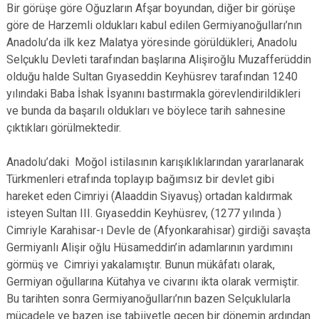
Bir görüşe göre Oğuzların Afşar boyundan, diğer bir görüşe
göre de Harzemli oldukları kabul edilen Germiyanoğulları’nın
Anadolu’da ilk kez Malatya yöresinde görüldükleri, Anadolu
Selçuklu Devleti tarafından başlarına Alişiroğlu Muzafferüddin
olduğu halde Sultan Gıyaseddin Keyhüsrev tarafından 1240
yılındaki Baba İshak İsyanını bastırmakla görevlendirildikleri
ve bunda da başarılı oldukları ve böylece tarih sahnesine
çıktıkları görülmektedir.
Anadolu’daki Moğol istilasının karışıklıklarından yararlanarak
Türkmenleri etrafında toplayıp bağımsız bir devlet gibi
hareket eden Cimriyi (Alaaddin Siyavuş) ortadan kaldırmak
isteyen Sultan III. Gıyaseddin Keyhüsrev, (1277 yılında )
Cimriyle Karahisar-ı Devle de (Afyonkarahisar) girdiği savaşta
Germiyanlı Alişir oğlu Hüsameddin’in adamlarının yardımını
görmüş ve Cimriyi yakalamıştır. Bunun mükâfatı olarak,
Germiyan oğullarına Kütahya ve civarını ikta olarak vermiştir.
Bu tarihten sonra Germiyanoğulları’nın bazen Selçuklularla
mücadele ve bazen ise tabiiyetle geçen bir dönemin ardından