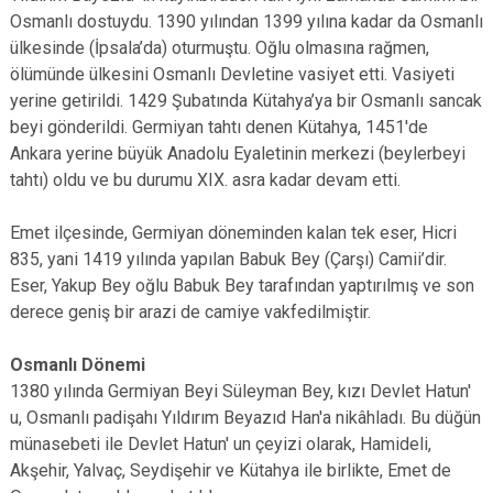
Osmanlı dostuydu. 1390 yılından 1399 yılına kadar da Osmanlı
ülkesinde (İpsala’da) oturmuştu. Oğlu olmasına rağmen,
ölümünde ülkesini Osmanlı Devletine vasiyet etti. Vasiyeti
yerine getirildi. 1429 Şubatında Kütahya’ya bir Osmanlı sancak
beyi gönderildi. Germiyan tahtı denen Kütahya, 1451'de
Ankara yerine büyük Anadolu Eyaletinin merkezi (beylerbeyi
tahtı) oldu ve bu durumu XIX. asra kadar devam etti.
Emet ilçesinde, Germiyan döneminden kalan tek eser, Hicri
835, yani 1419 yılında yapılan Babuk Bey (Çarşı) Camii’dir.
Eser, Yakup Bey oğlu Babuk Bey tarafından yaptırılmış ve son
derece geniş bir arazi de camiye vakfedilmiştir.
Osmanlı Dönemi
1380 yılında Germiyan Beyi Süleyman Bey, kızı Devlet Hatun'
u, Osmanlı padişahı Yıldırım Beyazıd Han'a nikâhladı. Bu düğün
münasebeti ile Devlet Hatun' un çeyizi olarak, Hamideli,
Akşehir, Yalvaç, Seydişehir ve Kütahya ile birlikte, Emet de