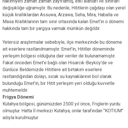
hâkimiyeti zaman zaman zayıflamış, etki alanları ve sınırları
değişikliğe uğramıştır. Bu nedenle, Hititlerin çağdaşı olan yerel
küçük krallıklardan Assuwa, Arzawa, Seha, Mira, Haballa ve
Masa Krallıklarının tam sınır ortasında kalan Emet’in o dönemi
hakkında tam bir yargıya varmak mümkün değildir.
Yetersiz araştırmalar sebebiyle, ilçe merkezinde bu döneme
ait eserlere rastlanılmamıştır. Emet'in, Hititler döneminde
yerleşim bölgesi olduğuna dair veriler de bulunamamıştır.
Fakat önceden Emet'e bağlı olan Hisarcık-Beyköy'de ve
Günlüce Beldemizde Hititlere ait birtakım eserlere
rastlandığından dolayı, sıcak su kaynaklarının bol olarak
bulunduğu Emet'in, bir Hitit yerleşim yeri olduğu kuvvetle
muhtemeldir.
Frigya Dönemi
Kütahya bölgesi, günümüzden 2500 yıl önce, Friglerin yurdu
olmuştur. Hatta İl merkezi Kütahya, onlar tarafından "KOTIUM"
adıyla kurulmuştur.