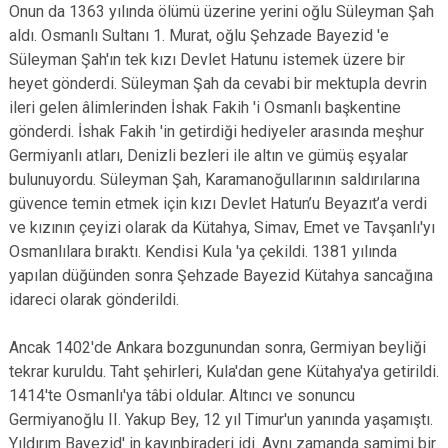
Onun da 1363 yılında ölümü üzerine yerini oğlu Süleyman Şah
aldı. Osmanlı Sultanı 1. Murat, oğlu Şehzade Bayezid 'e
Süleyman Şah'ın tek kızı Devlet Hatunu istemek üzere bir
heyet gönderdi. Süleyman Şah da cevabi bir mektupla devrin
ileri gelen âlimlerinden İshak Fakih 'i Osmanlı başkentine
gönderdi. İshak Fakih 'in getirdiği hediyeler arasında meşhur
Germiyanlı atları, Denizli bezleri ile altın ve gümüş eşyalar
bulunuyordu. Süleyman Şah, Karamanoğullarının saldırılarına
güvence temin etmek için kızı Devlet Hatun’u Beyazıt’a verdi
ve kızının çeyizi olarak da Kütahya, Simav, Emet ve Tavşanlı'yı
Osmanlılara bıraktı. Kendisi Kula 'ya çekildi. 1381 yılında
yapılan düğünden sonra Şehzade Bayezid Kütahya sancağına
idareci olarak gönderildi.
Ancak 1402'de Ankara bozgunundan sonra, Germiyan beyliği
tekrar kuruldu. Taht şehirleri, Kula'dan gene Kütahya'ya getirildi.
1414'te Osmanlı'ya tâbi oldular. Altıncı ve sonuncu
Germiyanoğlu II. Yakup Bey, 12 yıl Timur'un yanında yaşamıştı.
Yıldırım Bayezid' in kayınbiraderi idi. Aynı zamanda samimi bir