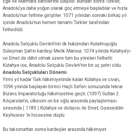
Ege ve Marmara sahillerine ulaşıldı. Bundan sonra Türkler,
Anadolu'ya daha yoğun olarak göç etmeye başladılar ve hızla
Anadolu'nun fethine giriştiler. 1071 yılından sonraki birkaç yıl
içinde Anadolu’nun hemen tamamı Türkler tarafından
fethedildi.
Anadolu Selçuklu Devleti'nin ilk hükümdarı Kutalmışoğlu
Süleyman Şah'ın kardeşi Melik Mansur, 1074 yılında Kütahya'yı
ve Emet de dâhil olmak üzere tüm bu yöreleri fethetti.
Kütahya ise, Anadolu Selçuklu Devleti'nin bir uç şehri oldu.
Anadolu Selçukluları Dönemi
Yirmi yıl kadar Türk hâkimiyetinde kalan Kütahya ve civarı,
1096 yılında başlayan birinci Haçlı Seferi sonucunda tekrar
Bizans İmparatorluğu hâkimiyetine geçti. (1097) Sultan 2.
Kılıçarslan'ın, ülkesini on bir oğlu arasında paylaştırması
sırasında ( 1185 ) Kütahya ve dolayısı ile Emet, Gıyaseddin
Keyhüsrev 'in hissesine düştü.
Bu taksimattan sonra kardeşler arasında hâkimiyet