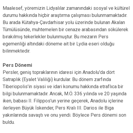
Maalesef, yöremizin Lidyalılar zamanındaki sosyal ve kültürel
durumu hakkında hiçbir araştırma çalışması bulunmamaktadır.
Bu arada Kütahya-Çavdarhisar yolu üzerinde bulunan Akalan
Tümülüsünde, muhtemelen bir cenaze arabasından sökülerek
bırakılmış tekerlekler bulunmuştur. Bu mezarın Pers
egemenliği altındaki döneme ait bir Lydia eseri olduğu
bilinmektedir.
Pers Dönemi
Persler, geniş topraklarının idaresi için Anadolu'da dört
Satraplık (Eyalet Valiliği) kurdular. Bu dönem zarfında
Tiberiopolis'in siyasi ve idari konumu hakkında etraflıca bir
bilgi bulunmamaktadır. Ancak, M.Ö. 336 yılında ve 20 yaşında
iken, babası II. Filippos'un yerine geçerek, Anadolu içlerine
ilerleyen Büyük İskender, Pers Kralı III. Darios ile Biga
yakınlarında savaştı ve onu yendi. Böylece Pers dönemi son
buldu.