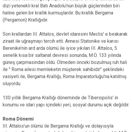
dizi yetenekli kral Batı Anadolu’nun büyük güçlerinden biri
haline gelen bir krallık kurmuşlardır. Bu krallık Bergama
(Pergamon) Krallığıdır.
Son krallardan III. Attalos, devlet idaresini Meclis' e bırakarak
ziraat ile uğraşmayı tercih etti. Annesi Statonike ve karısı
Berenike’nin ard arda ölümü ile iyice yıkılan III. Attalos, 5
senelik kısa bir saltanat devresi sonunda, M.Ö. 133 yılında
güneş çarpmasından öldü. Ölmeden önceki bozulmuş ruh hali
ile " Roma ailesi memleketin müşterek sahibidir" şeklindeki
vasiyeti ile, Bergama Krallığı, Roma İmparatorluğu'na katılmış
oluyordu.
130 yıllık Bergama Krallığı döneminde de Tiberiopolis' in
konumu ve idari yapı içindeki yeri, sosyal durumu açık değildir.
Roma Dönemi
III. Attalos’un ölümü ile Bergama Krallığı ve dolayısıyla