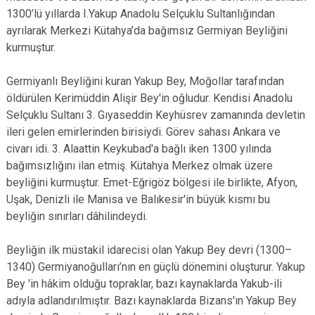
1300’lü yıllarda I.Yakup Anadolu Selçuklu Sultanlığından
ayrılarak Merkezi Kütahya’da bağımsız Germiyan Beyliğini
kurmuştur.
Germiyanlı Beyliğini kuran Yakup Bey, Moğollar tarafından
öldürülen Kerimüddin Alişir Bey'in oğludur. Kendisi Anadolu
Selçuklu Sultanı 3. Gıyaseddin Keyhüsrev zamanında devletin
ileri gelen emirlerinden birisiydi. Görev sahası Ankara ve
civarı idi. 3. Alaattin Keykubad'a bağlı iken 1300 yılında
bağımsızlığını ilan etmiş. Kütahya Merkez olmak üzere
beyliğini kurmuştur. Emet-Eğrigöz bölgesi ile birlikte, Afyon,
Uşak, Denizli ile Manisa ve Balıkesir'in büyük kısmı bu
beyliğin sınırları dâhilindeydi.
Beyliğin ilk müstakil idarecisi olan Yakup Bey devri (1300–
1340) Germiyanoğulları’nın en güçlü dönemini oluşturur. Yakup
Bey 'in hâkim olduğu topraklar, bazı kaynaklarda Yakub-ili
adıyla adlandırılmıştır. Bazı kaynaklarda Bizans'ın Yakup Bey