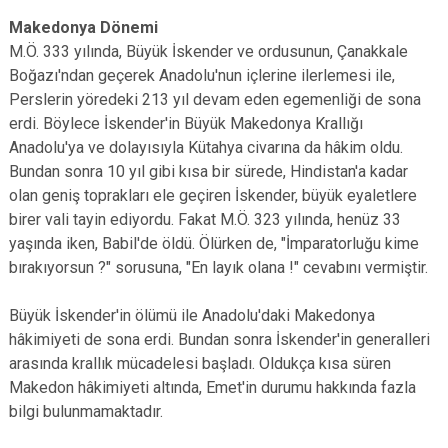
Makedonya Dönemi
M.Ö. 333 yılında, Büyük İskender ve ordusunun, Çanakkale
Boğazı'ndan geçerek Anadolu'nun içlerine ilerlemesi ile,
Perslerin yöredeki 213 yıl devam eden egemenliği de sona
erdi. Böylece İskender'in Büyük Makedonya Krallığı
Anadolu'ya ve dolayısıyla Kütahya civarına da hâkim oldu.
Bundan sonra 10 yıl gibi kısa bir sürede, Hindistan'a kadar
olan geniş toprakları ele geçiren İskender, büyük eyaletlere
birer vali tayin ediyordu. Fakat M.Ö. 323 yılında, henüz 33
yaşında iken, Babil'de öldü. Ölürken de, "İmparatorluğu kime
bırakıyorsun ?" sorusuna, "En layık olana !" cevabını vermiştir.
Büyük İskender'in ölümü ile Anadolu'daki Makedonya
hâkimiyeti de sona erdi. Bundan sonra İskender'in generalleri
arasında krallık mücadelesi başladı. Oldukça kısa süren
Makedon hâkimiyeti altında, Emet'in durumu hakkında fazla
bilgi bulunmamaktadır.