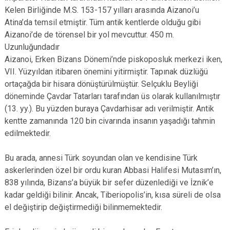
Kelen Birliğinde M.S. 153-157 yılları arasında Aizanoi’u
Atina’da temsil etmiştir. Tüm antik kentlerde olduğu gibi
Aizanoi’de de törensel bir yol mevcuttur. 450 m.
Uzunluğundadır
Aizanoi, Erken Bizans Dönemi’nde piskoposluk merkezi iken,
VII. Yüzyıldan itibaren önemini yitirmiştir. Tapınak düzlüğü
ortaçağda bir hisara dönüştürülmüştür. Selçuklu Beyliği
döneminde Çavdar Tatarları tarafından üs olarak kullanılmıştır
(13. yy.). Bu yüzden buraya Çavdarhisar adı verilmiştir. Antik
kentte zamanında 120 bin civarında insanın yaşadığı tahmin
edilmektedir.
Bu arada, annesi Türk soyundan olan ve kendisine Türk
askerlerinden özel bir ordu kuran Abbasi Halifesi Mutasım’ın,
838 yılında, Bizans’a büyük bir sefer düzenlediği ve İznik’e
kadar geldiği bilinir. Ancak, Tiberiopolis’in, kısa süreli de olsa
el değiştirip değiştirmediği bilinmemektedir.