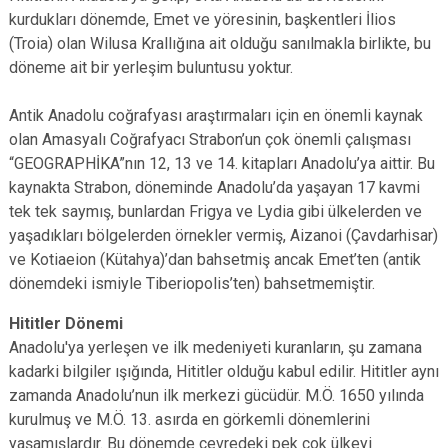
kurdukları dönemde, Emet ve yöresinin, başkentleri İlios
(Troia) olan Wilusa Krallığına ait olduğu sanılmakla birlikte, bu
döneme ait bir yerleşim buluntusu yoktur.
Antik Anadolu coğrafyası araştırmaları için en önemli kaynak
olan Amasyalı Coğrafyacı Strabon’un çok önemli çalışması
“GEOGRAPHİKA”nın 12, 13 ve 14. kitapları Anadolu’ya aittir. Bu
kaynakta Strabon, döneminde Anadolu’da yaşayan 17 kavmi
tek tek saymış, bunlardan Frigya ve Lydia gibi ülkelerden ve
yaşadıkları bölgelerden örnekler vermiş, Aizanoi (Çavdarhisar)
ve Kotiaeion (Kütahya)’dan bahsetmiş ancak Emet’ten (antik
dönemdeki ismiyle Tiberiopolis’ten) bahsetmemiştir.
Hititler Dönemi
Anadolu'ya yerleşen ve ilk medeniyeti kuranların, şu zamana
kadarki bilgiler ışığında, Hititler olduğu kabul edilir. Hititler aynı
zamanda Anadolu’nun ilk merkezi gücüdür. M.Ö. 1650 yılında
kurulmuş ve M.Ö. 13. asırda en görkemli dönemlerini
yaşamışlardır. Bu dönemde çevredeki pek çok ülkeyi