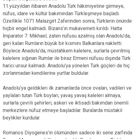
11.yüzyıldan itibaren Anadolu Türk hâkimiyetine girmeye,
nüfus, idare ve kültür bakımından Türkleşmeye başladı.
Özellikle 1071 Malazgirt Zaferinden sonra, Türklerin önünde
hiçbir engel kalmadı. Bizans’ın mukavemeti kırıldı. Hatta
İmparator 7. Mikhael, zaten nüfusu azalmış olan Anadolu’da,
geri kalan Rumların büyük bir kısmını Balkanlara nakletti.
Böylece Anadolu’da, müstahkem kalelere, surlarla çevrilmiş
kalelere sığınan Rumlar ile biraz Ermeni nüfusu dışında Türk
harici unsur kalmadı. Anadolu’ya yönelen Türk göçleri de hiç
zorlanmadan kendilerine yurtlar buldular.
Anadolu’ya geldikleri ilk zamanlarda önce ovaları, vadileri ve
yaylaları tutan Türk boyları, yavaş yavaş kaleleri almaya,
surlarla çevrili şehirleri, askeri ve iktisadi bakımdan önemli
merkezlere nüfuz etmeye başladılar. Buralarda müstakil
beylikler kurdular.
Romanos Diyogenes’in ölümünden sadece iki sene zarfında