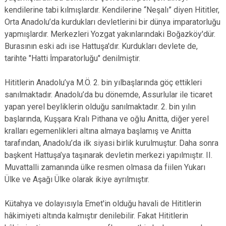
kendilerine tabi kılmışlardır. Kendilerine “Neşalı” diyen Hititler,
Orta Anadolu’da kurdukları devletlerini bir dünya imparatorluğu
yapmışlardır. Merkezleri Yozgat yakınlarındaki Boğazköy'dür.
Burasının eski adı ise Hattuşa'dır. Kurdukları devlete de,
tarihte "Hatti İmparatorluğu" denilmiştir.
Hititlerin Anadolu’ya M.Ö. 2. bin yılbaşlarında göç ettikleri
sanılmaktadır. Anadolu’da bu dönemde, Assurlular ile ticaret
yapan yerel beyliklerin olduğu sanılmaktadır. 2. bin yılın
başlarında, Kuşşara Kralı Pithana ve oğlu Anitta, diğer yerel
kralları egemenlikleri altına almaya başlamış ve Anitta
tarafından, Anadolu’da ilk siyasi birlik kurulmuştur. Daha sonra
başkent Hattuşa’ya taşınarak devletin merkezi yapılmıştır. II.
Muvattalli zamanında ülke resmen olmasa da fiilen Yukarı
Ülke ve Aşağı Ülke olarak ikiye ayrılmıştır.
Kütahya ve dolayısıyla Emet'in olduğu havali de Hititlerin
hâkimiyeti altında kalmıştır denilebilir. Fakat Hititlerin