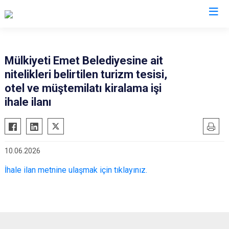
Kütahya
Mülkiyeti Emet Belediyesine ait
nitelikleri belirtilen turizm tesisi,
Altıntaş
Gediz
otel ve müştemilatı kiralama işi
Aslanapa
Hisarcık
ihale ilanı
Çavdarhisar
Pazarlar
Domaniç
Şaphane
Dumlupınar
Simav
10.06.2026
Emet
Tavşanlı
İhale ilan metnine ulaşmak için tıklayınız.