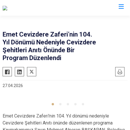
Kütahya
Emet Cevizdere Zaferi’nin 104.
Yıl Dönümü Nedeniyle Cevizdere
Altıntaş
Gediz
Şehitleri Anıtı Önünde Bir
Aslanapa
Hisarcık
Program Düzenlendi
Çavdarhisar
Pazarlar
Domaniç
Şaphane
Dumlupınar
Simav
27.04.2026
Emet
Tavşanlı
Emet Cevizdere Zaferi'nin 104. Yıl dönümü nedeniyle
Cevizdere Şehitleri Anıtı önünde düzenlenen programa
Kaymakamımız Sayın Mehmet Alperen BAŞKAPAN, Belediye